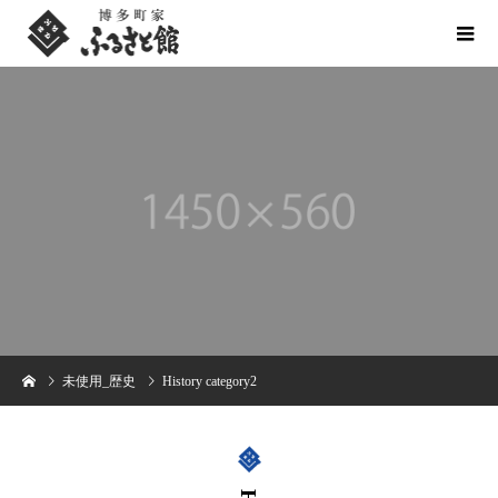
未使用_歴史
History category2