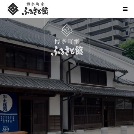
り
い
で
し
た
い