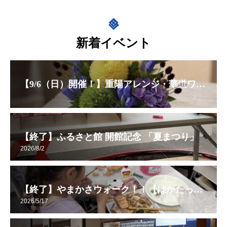
新着イベント
【9/6（日）開催！】重陽アレンジ・華道ワークショップ
【終了】ふるさと館 開館記念 「夏まつり」
2026/8/2
【終了】やまかさウォーク！！【はかたっ子CLUB】
2026/5/17