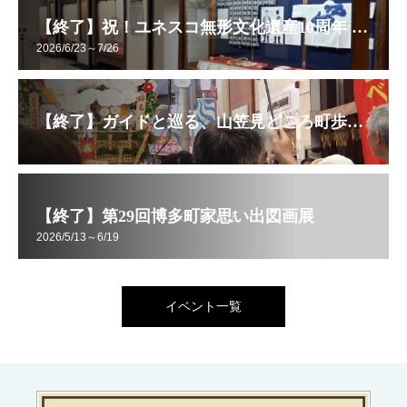
【終了】祝！ユネスコ無形文化遺産10周年 想いを伝える！ 令和8年度 博多祇園山笠展【企画展】
2026/6/23～7/26
【終了】ガイドと巡る、山笠見どころ町歩き！
【終了】第29回博多町家思い出図画展
2026/5/13～6/19
イベント一覧