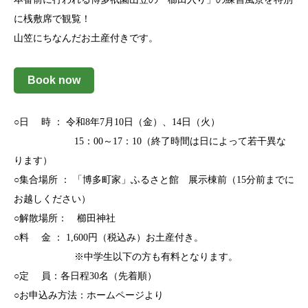
に桟敷席で観覧！
山笠にちなんだお土産付きです。
Book now
○日 時 ： 令和8年7月10日（金）、14日（火）
15：00～17：10（終了時間は日によって若干異な
ります）
○集合場所 ： 「博多町家」ふるさと館 展示棟前（15分前までに
お越しください）
○解散場所： 櫛田神社
○料 金 ： 1,600円（税込み）お土産付き。
※中学生以下の方も有料となります。
○定 員：各日程30名（先着順）
○お申込み方法：ホームページより