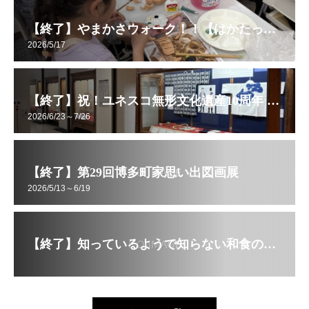
【終了】やまかさウォーク！！【はかたっ子CLUB】
2026/5/17
【終了】祝！ユネスコ無形文化遺産10周年 想いを伝える！ 令和8年度 博多祇園山笠展【企画展】
2026/6/23～7/26
【終了】第29回博多町家思い出図画展
2026/5/13～6/19
【終了】知っているようで知らない和食のマナー講座