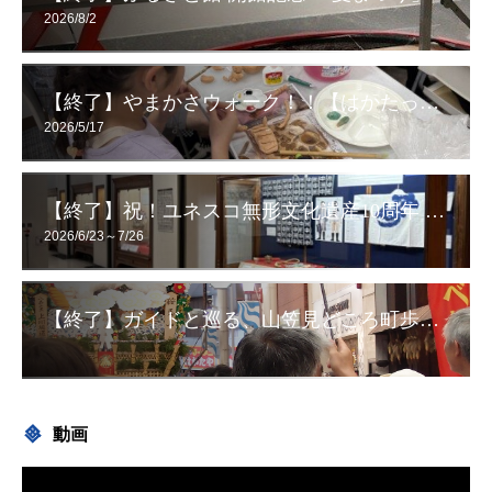
2026/8/2
【終了】やまかさウォーク！！【はかたっ子CLUB】
2026/5/17
【終了】祝！ユネスコ無形文化遺産10周年 想いを伝える！ 令和8年度 博多祇園山笠展【企画展】
2026/6/23～7/26
【終了】ガイドと巡る、山笠見どころ町歩き！
動画
動