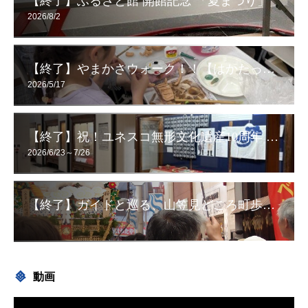
【終了】ふるさと館 開館記念 「夏まつり」
2026/8/2
【終了】やまかさウォーク！！【はかたっ子CLUB】
2026/5/17
【終了】祝！ユネスコ無形文化遺産10周年 想いを伝える！ 令和8年度 博多祇園山笠展【企画展】
2026/6/23～7/26
【終了】ガイドと巡る、山笠見どころ町歩き！
動画
動