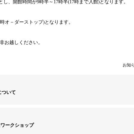
イムとし、開館時間が9時半～17時半(17時まで入館)となります。
半(17時オ－ダーストップ)となります。
非お越しください。
お知
について
道ワークショップ