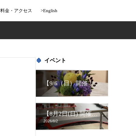
料金・アクセス
>English
イベント
【9/6（日）開催！】重陽アレンジ・華道ワークショップ
【8月2日(日) 開催！！】ふるさと館 開館記念 「夏まつり」
2026/8/2