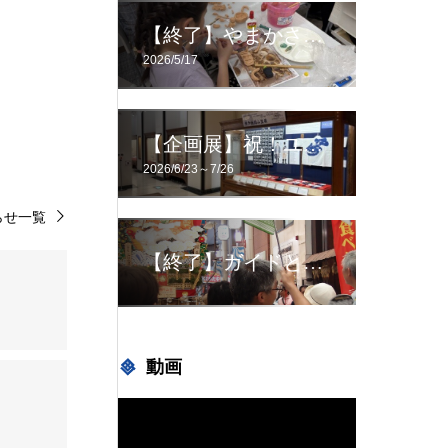
【終了】やまかさウォーク！！【はかたっ子CLUB】
2026/5/17
【企画展】祝！ユネスコ無形文化遺産10周年 想いを伝える！ 令和8年度 博多祇園山笠展
2026/6/23～7/26
らせ一覧
【終了】ガイドと巡る、山笠見どころ町歩き！
動画
動
画